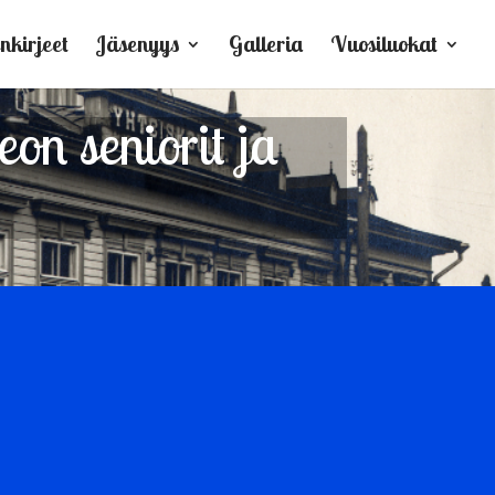
nkirjeet
Jäsenyys
Galleria
Vuosiluokat
on seniorit ja