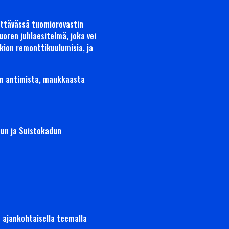
ättävässä tuomiorovastin
oren juhlaesitelmä, joka vei
kion remonttikuulumisia, ja
dän antimista, maukkaasta
dun ja Suistokadun
 ajankohtaisella teemalla