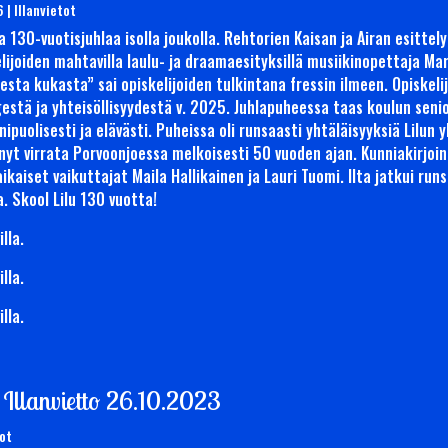
6
|
Illanvietot
130-vuotisjuhlaa isolla joukolla. Rehtorien Kaisan ja Airan esittel
elijoiden mahtavilla laulu- ja draamaesityksillä musiikinopettaja Ma
sta kukasta” sai opiskelijoiden tulkintana fressin ilmeen. Opiskeli
estä ja yhteisöllisyydestä v. 2025. Juhlapuheessa taas koulun senio
puolisesti ja elävästi. Puheissa oli runsaasti yhtäläisyyksiä Lilun y
nyt virrata Porvoonjoessa melkoisesti 50 vuoden ajan. Kunniakirjoin 
aiset vaikuttajat Maila Hallikainen ja Lauri Tuomi. Ilta jatkui runsaa
a. Skool Lilu 130 vuotta!
” Illanvietto 26.10.2023
tot