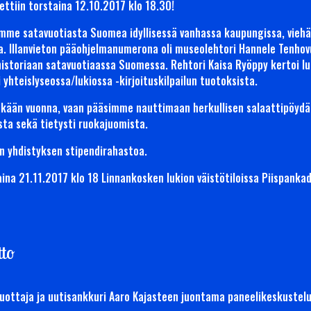
ettiin torstaina 12.10.2017 klo 18.30!
timme satavuotiasta Suomea idyllisessä vanhassa kaupungissa, vieh
. Illanvieton pääohjelmanumerona oli museolehtori Hannele Tenhovu
storiaan satavuotiaassa Suomessa. Rehtori Kaisa Ryöppy kertoi lu
hteislyseossa/lukiossa -kirjoituskilpailun tuotoksista.
tänäkään vuonna, vaan pääsimme nauttimaan herkullisen salaattipöy
sta sekä tietysti ruokajuomista.
in yhdistyksen stipendirahastoa.
taina 21.11.2017 klo 18 Linnankosken lukion väistötiloissa Piispanka
tto
uottaja ja uutisankkuri Aaro Kajasteen juontama paneelikeskustelu