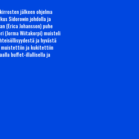
ykirrosten jälkeen ohjelma
rkus Sidorowin johdolla ja
jan (Erica Johansson) puhe
ri (Jorma Wiitakorpi) muisteli
hteisöllisyydestä ja hyvästä
muistettiin ja kukitettiin
lla buffet-illallisella ja