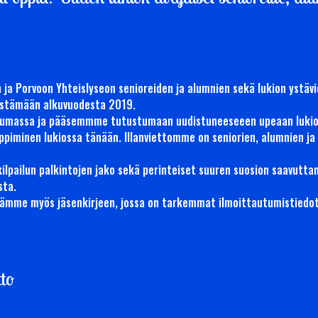
 ja Porvoon Yhteislyseon senioreiden ja alumnien sekä lukion ystävie
jestämään alkuvuodesta 2019.
istumassa ja pääsemmme tutustumaan uudistuneeseeen upeaan lu
oppiminen lukiossa tänään. Illanviettomme on seniorien, alumnien ja
kilpailun palkintojen jako sekä perinteiset suuren suosion saavuttan
sta.
etämme myös jäsenkirjeen, jossa on tarkemmat ilmoittautumistiedot
tto