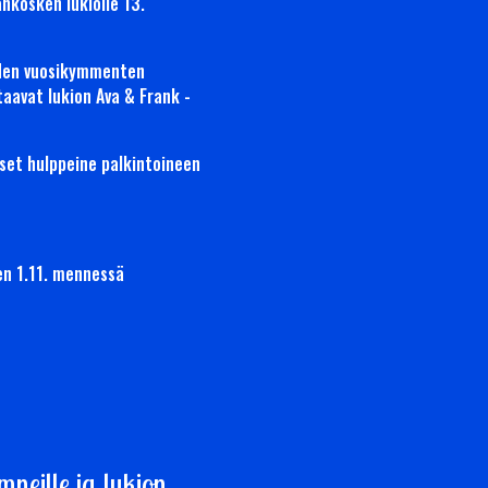
ankosken lukiolle 13.
iden vuosikymmenten
taavat lukion Ava & Frank -
iset hulppeine palkintoineen
en 1.11. mennessä
mneille ja lukion