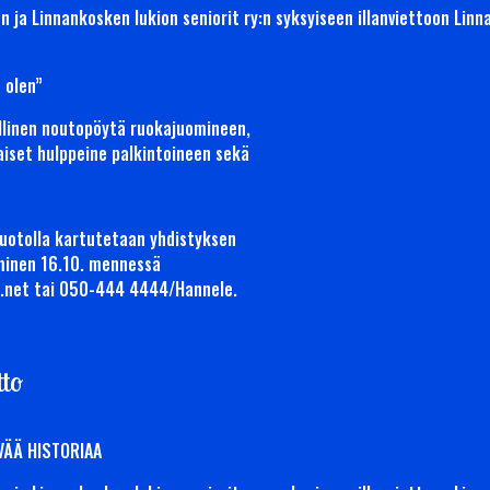
n ja Linnankosken lukion seniorit ry:n syksyiseen illanviettoon Linn
s olen”
ullinen noutopöytä ruokajuomineen,
aiset hulppeine palkintoineen sekä
tuotolla kartutetaan yhdistyksen
minen 16.10. mennessä
t.net tai 050-444 4444/Hannele.
tto
VÄÄ HISTORIAA