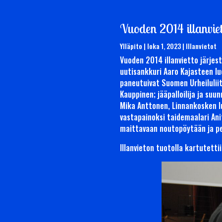
Vuoden 2014 illanvie
Ylläpito
|
loka 1, 2023
|
Illanvietot
Vuoden 2014 illanvietto järjes
uutisankkuri Aaro Kajasteen lu
paneutuivat Suomen Urheiluliit
Kauppinen; jääpalloilija ja suu
Mika Anttonen, Linnankosken lu
vastapainoksi taidemaalari Ani
maittavaan noutopöytään ja per
Illanvieton tuotolla kartutetti