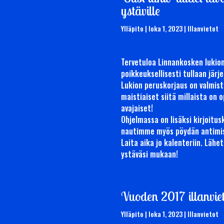
ystäville
Ylläpito
|
loka 1, 2023
|
Illanvietot
Tervetuloa Linnankosken lukion
poikkeuksellisesti tullaan jär
Lukion peruskorjaus on valm
maistiaiset siitä millaista on 
avajaiset!
Ohjelmassa on lisäksi kirjoitus
nautimme myös pöydän antimi
Laita aika jo kalenteriin. Läh
ystäväsi mukaan!
Vuoden 2017 illanvie
Ylläpito
|
loka 1, 2023
|
Illanvietot