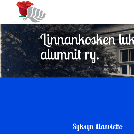
Linnankosken luki
alumnit ry.
Syksyn illanvietto