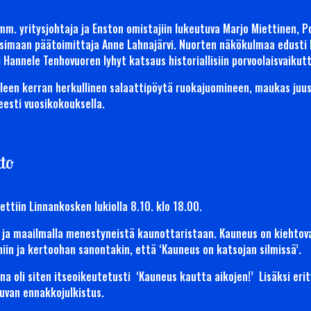
m. yritysjohtaja ja Enston omistajiin lukeutuva Marjo Miettinen, P
simaan päätoimittaja Anne Lahnajärvi. Nuorten näkökulmaa edusti Li
Hannele Tenhovuoren lyhyt katsaus historiallisiin porvoolaisvaikutta
jälleen kerran herkullinen salaattipöytä ruokajuomineen, maukas juu
neesti vuosikokouksella.
tto
ettiin Linnankosken lukiolla 8.10. klo 18.00.
 ja maailmalla menestyneistä kaunottaristaan. Kauneus on kiehtov
niin ja kertoohan sanontakin, että ‘Kauneus on katsojan silmissä’.
a oli siten itseoikeutetusti ‘Kauneus kautta aikojen!’ Lisäksi eri
uvan ennakkojulkistus.