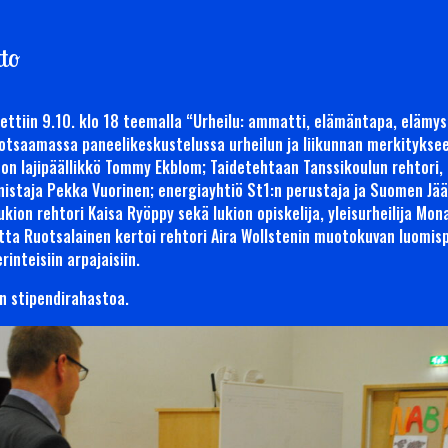
tto
tettiin 9.10. klo 18 teemalla “Urheilu: ammatti, elämäntapa, elämys
otsaamassa paneelikeskustelussa urheilun ja liikunnan merkityksee
on lajipäällikkö Tommy Ekblom; Taidetehtaan Tanssikoulun rehtori, 
nnistaja Pekka Vuorinen; energiayhtiö St1:n perustaja ja Suomen Jää
kion rehtori Kaisa Ryöppy sekä lukion opiskelija, yleisurheilija Mo
tta Ruotsalainen kertoi rehtori Aira Wollstenin muotokuvan luomisp
inteisiin arpajaisiin.
in stipendirahastoa.