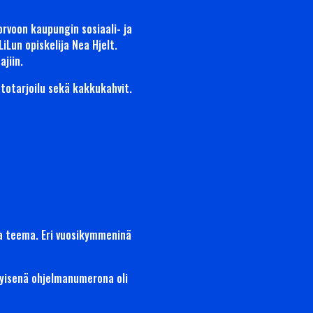
orvoon kaupungin sosiaali- ja
Lun opiskelija Nea Hjelt.
jiin.
stotarjoilu sekä kakkukahvit.
a teema. Eri vuosikymmeninä
tyisenä ohjelmanumerona oli