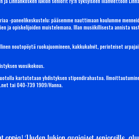
 ja Linnankosken lukion seniorit ry:n syksyiseen illanviettoon Linn
storiaa -paneelikeskustelu: pääsemme nauttimaan koulumme menne
en ja opiskelijoiden muistelemana. Illan musiikillisesta annista vas
ullinen noutopöytä ruokajuomineen, kakkukahvit, perinteiset arpaja
distyksen vuosikokous.
tuotolla kartutetaan yhdistyksen stipendirahastoa. Ilmoittautumin
t.net tai 040-739 1909/Hanna.
t oppia! Uuden lukion avajaiset senioreille, alu