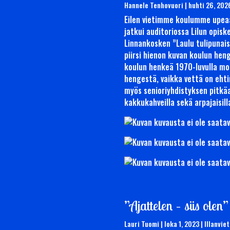
Hannele Tenhovuori
|
huhti 26, 202
Eilen vietimme koulumme upeaa 
jatkui auditoriossa Lilun opisk
Linnankosken ”Laulu tulipunaise
piirsi hienon kuvan koulun heng
koulun henkeä 1970-luvulla moni
hengestä, vaikka vettä on ehti
myös senioriyhdistyksen pitkäaik
kakkukahveilla sekä arpajaisill
”Ajattelen – siis olen
Lauri Tuomi
|
loka 1, 2023
|
Illanvie