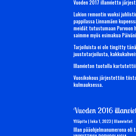
Vuoden 2017 illanvietto järjest
Lukion remontin vuoksi juhlis
pappilassa Linnamäen kupeessa
meidät tutustumaan Porvoon hi
saimme myös esimakua Päiväni y
Tarjoiluista ei ole tingitty 
juustotarjoilusta, kakkukahvei
Illanvieton tuotolla kartutetti
Vuosikokous järjestettiin tiis
kulmauksessa.
Vuoden 2016 illanvie
Ylläpito
|
loka 1, 2023
|
Illanvietot
Illan pääohjelmanumerona oli t