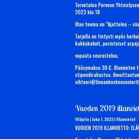
Tervetuloa Porvoon Yhteislyseo
2023 klo 18
Illan teema on ”Ajattelen – sii
Tarjolla on tietysti myös herk
kakkukahvit, perinteiset arpaj
vapaata seurustelua.
Pääsymaksu 30 €. Illanvieton 
stipendirahastoa. Ilmoittautu
sihteeri@linnankoskenseniori
Vuoden 2019 illanvie
Ylläpito
|
loka 1, 2023
|
Illanvietot
VUODEN 2019 ILLANVIETTO: ELÄ