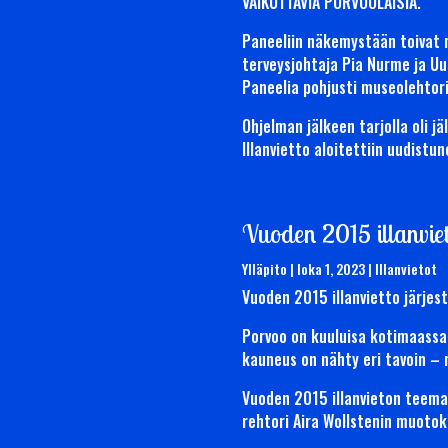
VAIKUTTAVIA PORVOOLAISIA.
Paneeliin näkemystään toivat m
terveysjohtaja Pia Nurme ja Uu
Paneelia pohjusti museolehtori 
Ohjelman jälkeen tarjolla oli 
Illanvietto aloitettiin uudistu
Vuoden 2015 illanvie
Ylläpito
|
loka 1, 2023
|
Illanvietot
Vuoden 2015 illanvietto järjest
Porvoo on kuuluisa kotimaassa
kauneus on nähty eri tavoin – 
Vuoden 2015 illanvieton teeman
rehtori Aira Wollstenin muotok