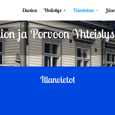
Etusivu
Yhdistys
Toimintaa
Jäse
on ja Porvoon Yhteislyse
Illanvietot