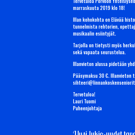
Tervetuloa Porvoon Yhteislyseon
marraskuuta 2019 klo 18!
Illan kohokohta on Elävää hi
tunnelmista rehtorien, opettaji
musikaalin esiintyjät.
Tarjolla on tietysti myös herk
sekä vapaata seurustelua.
Illanvieton alussa pidetään yh
Pääsymaksu 30 €. Illanvieton 
sihteeri@linnankoskenseniori
Tervetuloa!
Lauri Tuomi
Puheenjohtaja
Uusi lukio-uudet tava