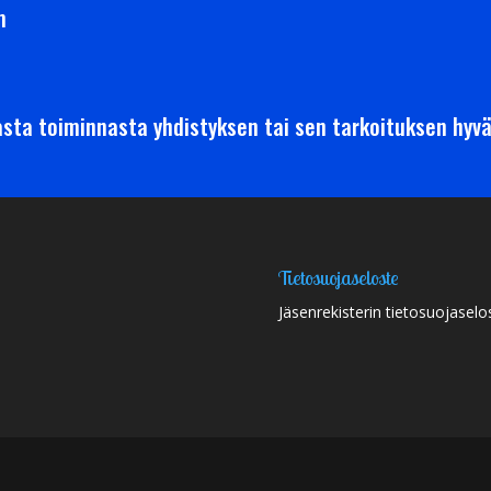
m
ta toiminnasta yhdistyksen tai sen tarkoituksen hyvä
Tietosuojaseloste
Jäsenrekisterin tietosuojaselo