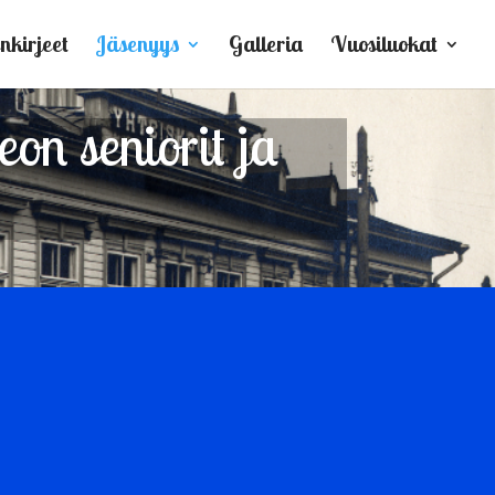
nkirjeet
Jäsenyys
Galleria
Vuosiluokat
on seniorit ja