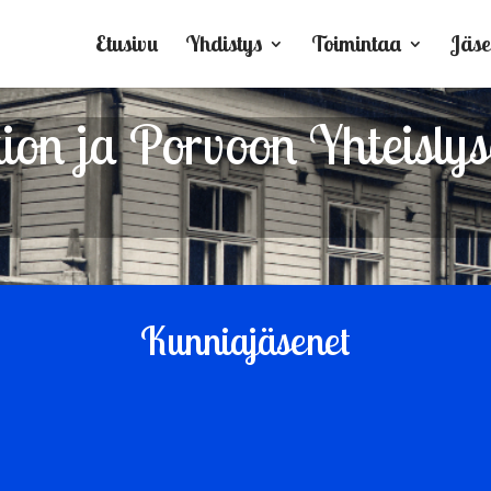
Etusivu
Yhdistys
Toimintaa
Jäse
on ja Porvoon Yhteislyse
Kunniajäsenet