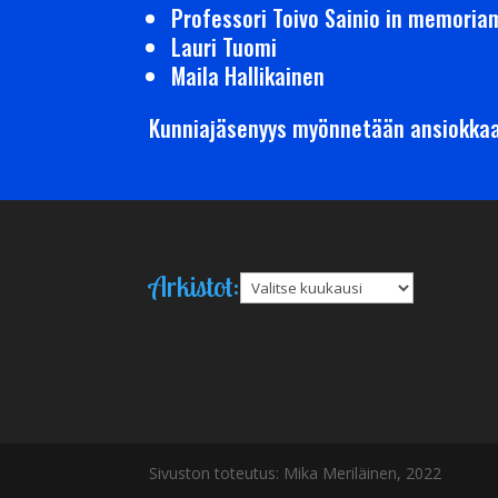
Professori Toivo Sainio in memoria
Lauri Tuomi
Maila Hallikainen
Kunniajäsenyys myönnetään ansiokkaas
Arkistot:
Arkistot
Sivuston toteutus: Mika Meriläinen, 2022