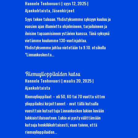
Hannele Tenhovuori
|
syys 12, 2025
|
Ajankohtaista
,
Jäsenkirjeet
Syys tekee tuloaan. Yhdistyksemme syksyyn kuuluu jo
vuosien ajan illanvietto ohjelmineen, tarjoiluineen ja
iloisine tapaamisineen ystävien kanssa. Tänä syksynä
vietämme koulumme 130-vuotisjuhlaa.
Yhdistyksemme juhlaa vietetään to 9.10. otsikolla
”Linnankoskesta...
Riemuylioppilaiden kutsu
Hannele Tenhovuori
|
maalis 20, 2025
|
Ajankohtaista
Riemuylioppilaat – eli 50, 60 tai 70 vuotta sitten
ylioppilaiksi kirjoittaneet - ovat tällä kutsulla
vuosittain kutsuttuja Linnankosken lukion kevään
lakkiaistilaisuuteen. Lukio ei pysty välittämään
kutsuja henkilökohtaisesti, vaan toivoo, että
riemuylioppilaiden...