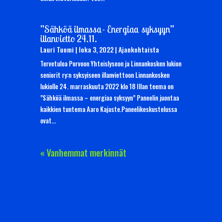
”Sähköä ilmassa- Energiaa syksyyn”
illanvietto 24.11.
Lauri Tuomi
|
loka 3, 2022
|
Ajankohtaista
Tervetuloa Porvoon Yhteislyseon ja Linnankosken lukion
seniorit ry:n syksyiseen illanviettoon Linnankosken
lukiolle 24. marraskuuta 2022 klo 18 Illan teema on
”Sähköä ilmassa – energiaa syksyyn” Paneelin juontaa
kaikkien tuntema Aaro Kajaste.Paneelikeskustelussa
ovat...
« Vanhemmat merkinnät