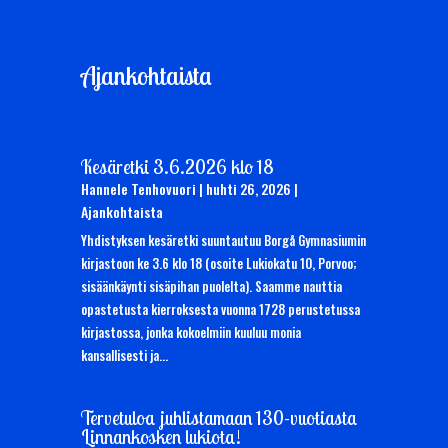
Ajankohtaista
Kesäretki 3.6.2026 klo 18
Hannele Tenhovuori
|
huhti 26, 2026
|
Ajankohtaista
Yhdistyksen kesäretki suuntautuu Borgå Gymnasiumin
kirjastoon ke 3.6 klo 18 (osoite Lukiokatu 10, Porvoo;
sisäänkäynti sisäpihan puolelta). Saamme nauttia
opastetusta kierroksesta vuonna 1728 perustetussa
kirjastossa, jonka kokoelmiin kuuluu monia
kansallisesti ja...
Tervetuloa juhlistamaan 130-vuotiasta
Linnankosken lukiota!