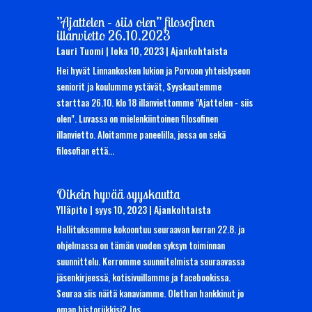
”Ajattelen – siis olen” filosofinen
illanvietto 26.10.2023
Lauri Tuomi
|
loka 10, 2023
|
Ajankohtaista
Hei hyvät Linnankosken lukion ja Porvoon yhteislyseon
seniorit ja koulumme ystävät, Syyskautemme
starttaa 26.10. klo 18 illanviettomme "Ajattelen - siis
olen". Luvassa on mielenkiintoinen filosofinen
illanvietto. Aloitamme paneelilla, jossa on sekä
filosofian että...
Oikein hyvää syyskautta
Ylläpito
|
syys 10, 2023
|
Ajankohtaista
Hallituksemme kokoontuu seuraavan kerran 22.8. ja
ohjelmassa on tämän vuoden syksyn toiminnan
suunnittelu. Kerromme suunnitelmista seuraavassa
jäsenkirjeessä, kotisivuillamme ja facebookissa.
Seuraa siis näitä kanaviamme. Olethan hankkinut jo
oman historiikkisi? Jos...