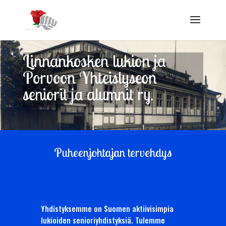
Linnankosken lukion ja
Porvoon Yhteislyseon
seniorit ja alumnit ry.
Puheenjohtajan tervehdys
Yhdistyksemme on Suomen aktiivisimpia
lukioiden senioriyhdistyksiä. Tulemme