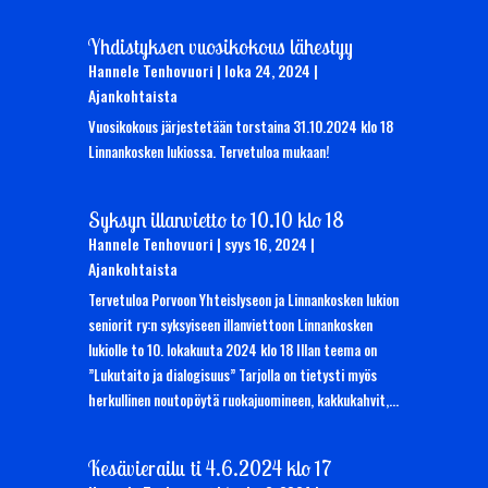
Yhdistyksen vuosikokous lähestyy
Hannele Tenhovuori
|
loka 24, 2024
|
Ajankohtaista
Vuosikokous järjestetään torstaina 31.10.2024 klo 18
Linnankosken lukiossa. Tervetuloa mukaan!
Syksyn illanvietto to 10.10 klo 18
Hannele Tenhovuori
|
syys 16, 2024
|
Ajankohtaista
Tervetuloa Porvoon Yhteislyseon ja Linnankosken lukion
seniorit ry:n syksyiseen illanviettoon Linnankosken
lukiolle to 10. lokakuuta 2024 klo 18 Illan teema on
”Lukutaito ja dialogisuus” Tarjolla on tietysti myös
herkullinen noutopöytä ruokajuomineen, kakkukahvit,...
Kesävierailu ti 4.6.2024 klo 17