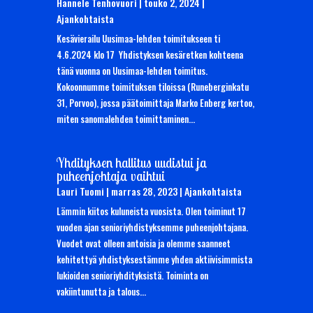
Hannele Tenhovuori
|
touko 2, 2024
|
Ajankohtaista
Kesävierailu Uusimaa-lehden toimitukseen ti
4.6.2024 klo 17 Yhdistyksen kesäretken kohteena
tänä vuonna on Uusimaa-lehden toimitus.
Kokoonnumme toimituksen tiloissa (Runeberginkatu
31, Porvoo), jossa päätoimittaja Marko Enberg kertoo,
miten sanomalehden toimittaminen...
Yhdityksen hallitus uudistui ja
puheenjohtaja vaihtui
Lauri Tuomi
|
marras 28, 2023
|
Ajankohtaista
Lämmin kiitos kuluneista vuosista. Olen toiminut 17
vuoden ajan senioriyhdistyksemme puheenjohtajana.
Vuodet ovat olleen antoisia ja olemme saanneet
kehitettyä yhdistyksestämme yhden aktiivisimmista
lukioiden senioriyhdityksistä. Toiminta on
vakiintunutta ja talous...