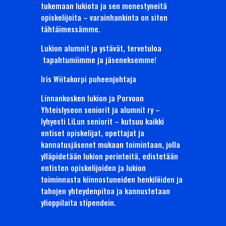
tukemaan lukiota ja sen menestyneitä
opiskelijoita – varainhankinta on siten
tähtäimessämme.
Lukion alumnit ja ystävät, tervetuloa
tapahtumiimme ja jäseneksemme!
Iris Wiitakorpi puheenjohtaja
Linnankosken lukion ja Porvoon
Yhteislyseon seniorit ja alumnit ry –
lyhyesti LiLun seniorit – kutsuu kaikki
entiset opiskelijat, opettajat ja
kannatusjäsenet mukaan toimintaan, jolla
ylläpidetään lukion perinteitä, edistetään
entisten opiskelijoiden ja lukion
toiminnasta kiinnostuneiden henkilöiden ja
tahojen yhteydenpitoa ja kannustetaan
ylioppilaita stipendein.