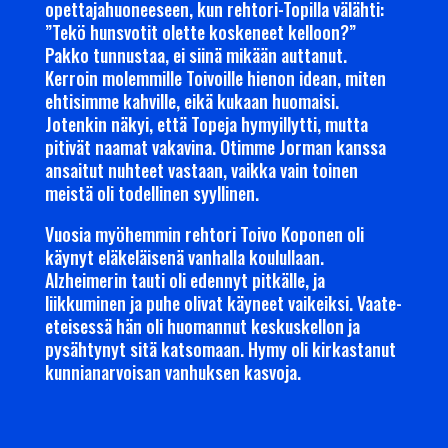
opettajahuoneeseen, kun rehtori-Topilla välähti:
”Tekö hunsvotit olette koskeneet kelloon?”
Pakko tunnustaa, ei siinä mikään auttanut.
Kerroin molemmille Toivoille hienon idean, miten
ehtisimme kahville, eikä kukaan huomaisi.
Jotenkin näkyi, että Topeja hymyillytti, mutta
pitivät naamat vakavina. Otimme Jorman kanssa
ansaitut nuhteet vastaan, vaikka vain toinen
meistä oli todellinen syyllinen.
Vuosia myöhemmin rehtori Toivo Koponen oli
käynyt eläkeläisenä vanhalla koulullaan.
Alzheimerin tauti oli edennyt pitkälle, ja
liikkuminen ja puhe olivat käyneet vaikeiksi. Vaate-
eteisessä hän oli huomannut keskuskellon ja
pysähtynyt sitä katsomaan. Hymy oli kirkastanut
kunnianarvoisan vanhuksen kasvoja.