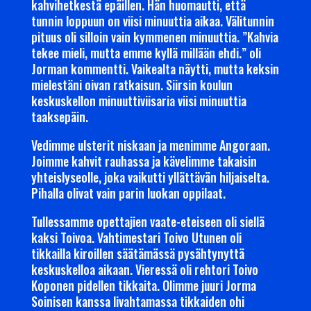
kahvihetkestä epäillen. Hän huomautti, että
tunnin loppuun on viisi minuuttia aikaa. Välitunnin
pituus oli silloin vain kymmenen minuuttia. ”Kahvia
tekee mieli, mutta emme kyllä millään ehdi.” oli
Jorman kommentti. Vaikealta näytti, mutta keksin
mielestäni oivan ratkaisun. Siirsin koulun
keskuskellon minuuttiviisaria viisi minuuttia
taaksepäin.
Vedimme ulsterit niskaan ja menimme Angoraan.
Joimme kahvit rauhassa ja kävelimme takaisin
yhteislyseolle, joka vaikutti yllättävän hiljaiselta.
Pihalla olivat vain parin luokan oppilaat.
Tullessamme opettajien vaate-eteiseen oli siellä
kaksi Toivoa. Vahtimestari Toivo Utunen oli
tikkailla kiroillen säätämässä pysähtynyttä
keskuskelloa aikaan. Vieressä oli rehtori Toivo
Koponen pidellen tikkaita. Olimme juuri Jorma
Soinisen kanssa livahtamassa tikkaiden ohi