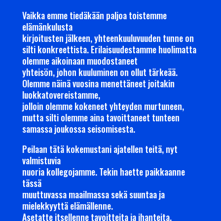
Vaikka emme tiedäkään paljoa toistemme
elämänkulusta
kirjoitusten jälkeen, yhteenkuuluvuuden tunne on
silti konkreettista. Erilaisuudestamme huolimatta
olemme aikoinaan muodostaneet
yhteisön, johon kuuluminen on ollut tärkeää.
Olemme näinä vuosina menettäneet joitakin
luokkatovereistamme,
jolloin olemme kokeneet yhteyden murtuneen,
mutta silti olemme aina tavoittaneet tunteen
samassa joukossa seisomisesta.
Peilaan tätä kokemustani ajatellen teitä, nyt
valmistuvia
nuoria kollegojamme. Tekin haette paikkaanne
tässä
muuttuvassa maailmassa sekä suuntaa ja
mielekkyyttä elämällenne.
Asetatte itsellenne tavoitteita ja ihanteita.