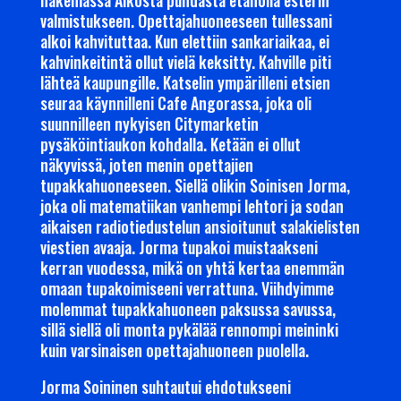
hakemassa Alkosta puhdasta etanolia esterin
valmistukseen. Opettajahuoneeseen tullessani
alkoi kahvituttaa. Kun elettiin sankariaikaa, ei
kahvinkeitintä ollut vielä keksitty. Kahville piti
lähteä kaupungille. Katselin ympärilleni etsien
seuraa käynnilleni Cafe Angorassa, joka oli
suunnilleen nykyisen Citymarketin
pysäköintiaukon kohdalla. Ketään ei ollut
näkyvissä, joten menin opettajien
tupakkahuoneeseen. Siellä olikin Soinisen Jorma,
joka oli matematiikan vanhempi lehtori ja sodan
aikaisen radiotiedustelun ansioitunut salakielisten
viestien avaaja. Jorma tupakoi muistaakseni
kerran vuodessa, mikä on yhtä kertaa enemmän
omaan tupakoimiseeni verrattuna. Viihdyimme
molemmat tupakkahuoneen paksussa savussa,
sillä siellä oli monta pykälää rennompi meininki
kuin varsinaisen opettajahuoneen puolella.
Jorma Soininen suhtautui ehdotukseeni