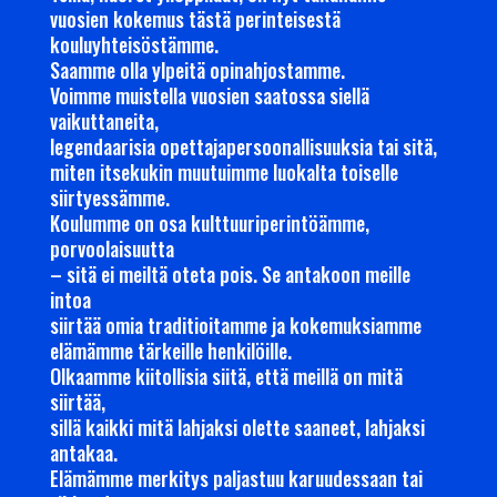
vuosien kokemus tästä perinteisestä
kouluyhteisöstämme.
Saamme olla ylpeitä opinahjostamme.
Voimme muistella vuosien saatossa siellä
vaikuttaneita,
legendaarisia opettajapersoonallisuuksia tai sitä,
miten itsekukin muutuimme luokalta toiselle
siirtyessämme.
Koulumme on osa kulttuuriperintöämme,
porvoolaisuutta
– sitä ei meiltä oteta pois. Se antakoon meille
intoa
siirtää omia traditioitamme ja kokemuksiamme
elämämme tärkeille henkilöille.
Olkaamme kiitollisia siitä, että meillä on mitä
siirtää,
sillä kaikki mitä lahjaksi olette saaneet, lahjaksi
antakaa.
Elämämme merkitys paljastuu karuudessaan tai