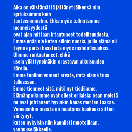
Aika on väistämättä jättänyt jälkensä niin
ajatuksiimme kuin
tunteisiimmekin. Ehkä myös tulkintamme
menneisyydestä
ovat ajan mittaan irtautuneet todellisuudesta.
Emme enää ole kuten silloin nuoria, joille elämä oli
täynnä paitsi haasteita myös mahdollisuuksia.
Olimme rantautuneet, ehkä
usein yllättyneinäkin orastavan aikuisuuden
äärelle.
Emme tuolloin voineet arvata, mitä elämä toisi
tullessaan.
Emme tienneet sitä, mitä nyt tiedämme.
Elämänpolkumme ovat olleet erilaisia; osan meistä
ne ovat johtaneet hyvinkin kauas merten taakse.
Viimeisinkin meistä on muutama kuukausi sitten
siirtynyt,
kuten nykyisin niin kauniisti muotoillaan,
vanhuuseläkkeelle.