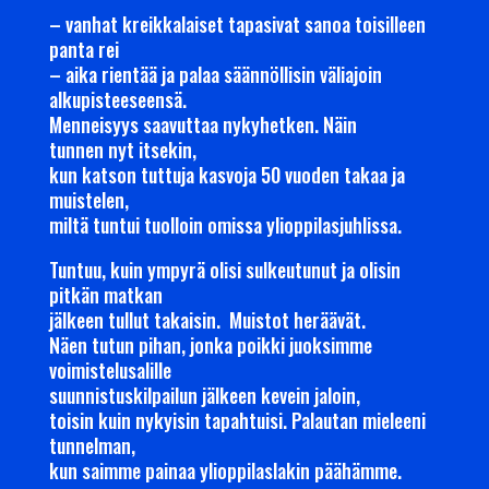
– vanhat kreikkalaiset tapasivat sanoa toisilleen
panta rei
– aika rientää ja palaa säännöllisin väliajoin
alkupisteeseensä.
Menneisyys saavuttaa nykyhetken. Näin
tunnen nyt itsekin,
kun katson tuttuja kasvoja 50 vuoden takaa ja
muistelen,
miltä tuntui tuolloin omissa ylioppilasjuhlissa.
Tuntuu, kuin ympyrä olisi sulkeutunut ja olisin
pitkän matkan
jälkeen tullut takaisin. Muistot heräävät.
Näen tutun pihan, jonka poikki juoksimme
voimistelusalille
suunnistuskilpailun jälkeen kevein jaloin,
toisin kuin nykyisin tapahtuisi. Palautan mieleeni
tunnelman,
kun saimme painaa ylioppilaslakin päähämme.