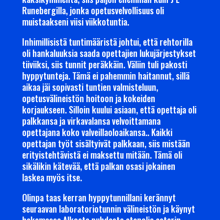
Runebergilla, jonka opetusvelvollisuus oli
muistaakseni viisi viikkotuntia.
Inhimillisistä tuntimääristä johtui, että rehtorilla
oli hankaluuksia saada opettajien lukujärjestykset
tiiviiksi, siis tunnit peräkkäin. Väliin tuli pakosti
hyppytunteja. Tämä ei pahemmin haitannut, sillä
aikaa jäi sopivasti tuntien valmisteluun,
opetusvälineistön hoitoon ja kokeiden
korjaukseen. Silloin kuului asiaan, että opettaja oli
palkkansa ja virkavalansa velvoittamana
opettajana koko valveillaoloaikansa.. Kaikki
opettajan työt sisältyivät palkkaan, siis mistään
erityistehtävistä ei maksettu mitään. Tämä oli
sikälikin kätevää, että palkan osasi jokainen
laskea myös itse.
Olinpa taas kerran hyppytunnillani kerännyt
seuraavan laboratoriotunnin välineistön ja käynyt