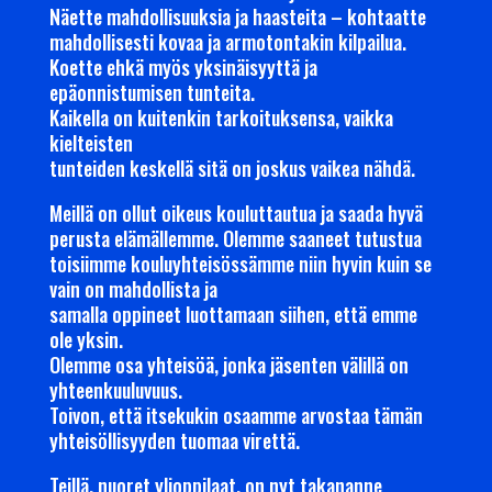
Näette mahdollisuuksia ja haasteita – kohtaatte
mahdollisesti kovaa ja armotontakin kilpailua.
Koette ehkä myös yksinäisyyttä ja
epäonnistumisen tunteita.
Kaikella on kuitenkin tarkoituksensa, vaikka
kielteisten
tunteiden keskellä sitä on joskus vaikea nähdä.
Meillä on ollut oikeus kouluttautua ja saada hyvä
perusta elämällemme. Olemme saaneet tutustua
toisiimme kouluyhteisössämme niin hyvin kuin se
vain on mahdollista ja
samalla oppineet luottamaan siihen, että emme
ole yksin.
Olemme osa yhteisöä, jonka jäsenten välillä on
yhteenkuuluvuus.
Toivon, että itsekukin osaamme arvostaa tämän
yhteisöllisyyden tuomaa virettä.
Teillä, nuoret ylioppilaat, on nyt takananne