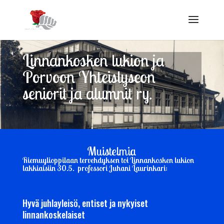
Linnankosken lukion ja
Porvoon Yhteislyseon
seniorit ja alumnit ry.
Muistelmia
Riemuylioppilaan tervehdyksen toi Linnankosken lukion
lakkiaisiin 30.5. professori Juhani Laurinkari:
Hyvä juhlayleisö, entiset ja nykyiset
linnankoskelaiset