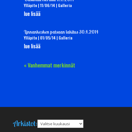
Ylläpito
|
11/06/14
|
Galleria
lue lisää
Linnankosken patsaan lakitus 30.4.2014
Ylläpito
|
01/05/14
|
Galleria
lue lisää
« Vanhemmat merkinnät
Arkistot:
A
r