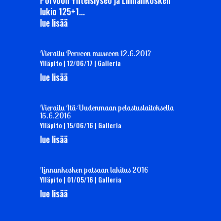
Porvoon Yhteislyseo ja Linnankosken
lukio 125+1...
lue lisää
Vierailu Porvoon museoon 12.6.2017
Ylläpito
|
12/06/17
|
Galleria
lue lisää
Vierailu Itä-Uudenmaan pelastuslaitoksella
15.6.2016
Ylläpito
|
15/06/16
|
Galleria
lue lisää
Linnankosken patsaan lakitus 2016
Ylläpito
|
01/05/16
|
Galleria
lue lisää