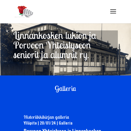
Linnankosken lukion ja
Porvoon Yhteislyseon
seniorit ja alumnit ry.
Galleria
Historiikkikirjan galleria
Ylläpito
|
20/01/24
|
Galleria