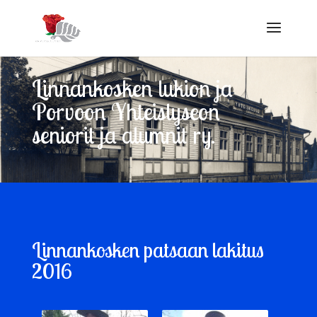
Linnankosken lukion ja
Porvoon Yhteislyseon
seniorit ja alumnit ry.
Linnankosken patsaan lakitus
2016