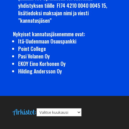
yhdistyksen tilille FI74 4210 0040 0045 15,
lisätiedoksi maksajan nimi ja viesti
”kannatusjäsen”
Nykyiset kannatusjäsenemme ovat:
Itä-Uudenmaan Osuuspankki
Point College
Pasi Volanen Oy
EKOY Eino Korhonen Oy
Hilding Andersson Oy
Arkistot:
Arkistot