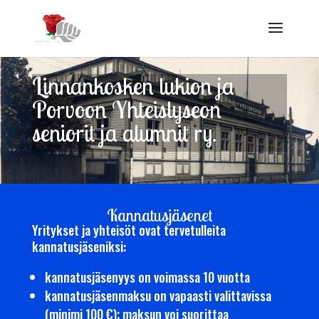
Linnankosken lukion ja
Porvoon Yhteislyseon
seniorit ja alumnit ry.
Kannatusjäsenet
Yritykset ja yhteisöt ovat tervetulleita
kannatusjäseniksi:
kannatusjäsenyys on voimassa 10 vuotta
kannatusjäsenmaksu on vapaasti valittavissa
(minimi 100 €); maksun voi suorittaa