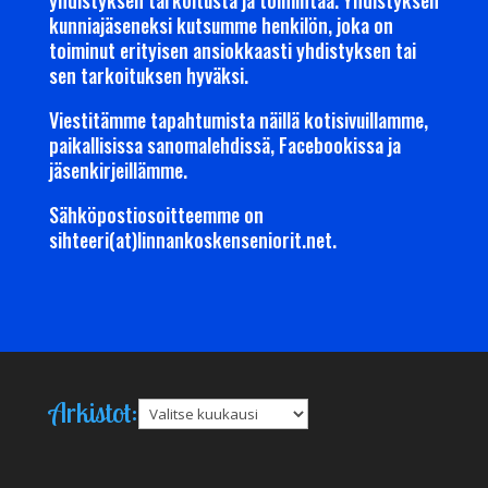
yhdistyksen tarkoitusta ja toimintaa. Yhdistyksen
kunniajäseneksi kutsumme henkilön, joka on
toiminut erityisen ansiokkaasti yhdistyksen tai
sen tarkoituksen hyväksi.
Viestitämme tapahtumista näillä kotisivuillamme,
paikallisissa sanomalehdissä, Facebookissa ja
jäsenkirjeillämme.
Sähköpostiosoitteemme on
sihteeri(at)linnankoskenseniorit.net.
Arkistot:
Arkistot