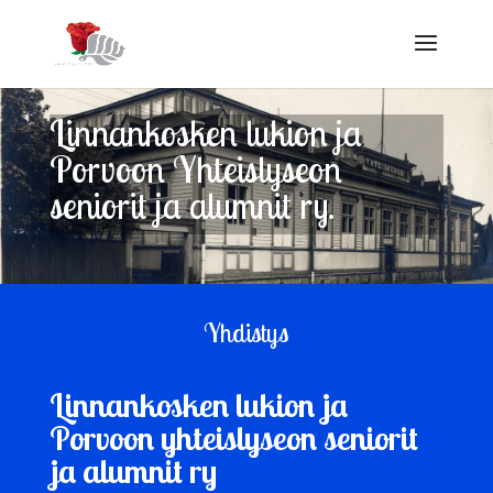
Linnankosken lukion ja
Porvoon Yhteislyseon
seniorit ja alumnit ry.
Yhdistys
Linnankosken lukion ja
Porvoon yhteislyseon seniorit
ja alumnit ry