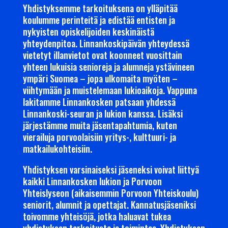
Yhdistyksemme tarkoituksena on ylläpitää
koulumme perinteitä ja edistää entisten ja
nykyisten opiskelijoiden keskinäistä
yhteydenpitoa. Linnankoskipäivän yhteydessä
vietetyt illanvietot ovat koonneet vuosittain
yhteen lukuisia senioreja ja alumneja ystävineen
ympäri Suomea – jopa ulkomaita myöten –
viihtymään ja muistelemaan lukioaikoja. Vappuna
lakitamme Linnankosken patsaan yhdessä
Linnankoski-seuran ja lukion kanssa. Lisäksi
järjestämme muita jäsentapahtumia, kuten
vierailuja porvoolaisiin yritys-, kulttuuri- ja
matkailukohteisiin.
Yhdistyksen varsinaiseksi jäseneksi voivat liittyä
kaikki Linnankosken lukion ja Porvoon
Yhteislyseon (aikaisemmin Porvoon Yhteiskoulu)
seniorit, alumnit ja opettajat. Kannatusjäseniksi
toivomme yhteisöjä, jotka haluavat tukea