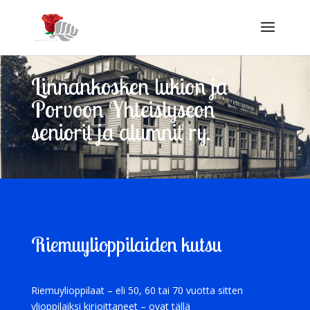
Linnankosken lukion ja
Porvoon Yhteislyseon
seniorit ja alumnit ry.
Riemuylioppilaiden kutsu
Riemuylioppilaat – eli 50, 60 tai 70 vuotta sitten
ylioppilaiksi kirjoittaneet – ovat tällä