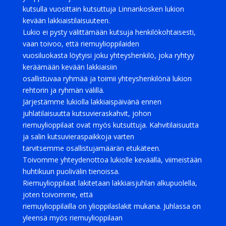
kutsulla vuosittain kutsuttuja Linnankosken lukion
kevään lakkiaistilaisuuteen.
Lukio ei pysty välittämään kutsuja henkilökohtaisesti,
vaan toivoo, että riemuylioppilaiden
vuosiluokasta löytyisi joku yhteyshenkilö, joka ryhtyy
keräämään kevään lakkiaisiin
osallistuvaa ryhmää ja toimii yhteyshenkilönä lukion
rehtorin ja ryhmän välillä.
Järjestämme lukiolla lakkiaispäivänä ennen
juhlatilaisuutta kutsuvieraskahvit, johon
riemuylioppilaat ovat myös kutsuttuja. Kahvitilaisuutta
ja salin kutsuvieraspaikkoja varten
tarvitsemme osallistujamäärän etukäteen.
Toivomme yhteydenottoa lukiolle keväällä, viimeistään
huhtikuun puolivälin tienoissa.
Riemuylioppilaat lakitetaan lakkiaisjuhlan alkupuolella,
joten toivomme, että
riemuylioppilailla on ylioppilaslakit mukana. Juhlassa on
yleensä myös riemuylioppilaan