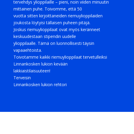
tervehdys ylioppilaille – pieni, noin viiden minuutin
mittainen puhe. Toivomme, että 50
vuotta sitten kirjoittaneiden riemuylioppilaiden
joukosta löytyisi tällaisen puheen pitäjä.
Joskus riemuylioppilaat ovat myös keränneet
keskuudestaan stipendin uudelle
ylioppilaalle. Tämä on luonnollisesti täysin
vapaaehtoista.
Toivotamme kaikki riemuylioppilaat tervetulleiksi
Linnankosken lukion kevään
lakkiaistilaisuuteen!
Terveisin
Linnankosken lukion rehtori