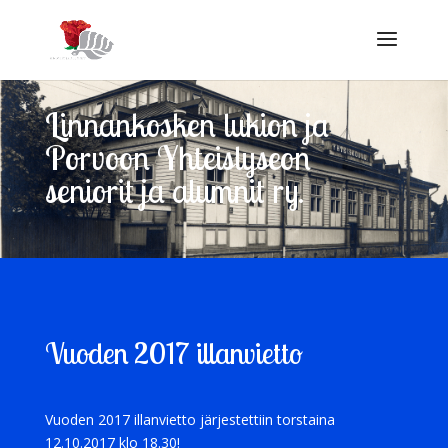
Linnankosken lukion ja
Porvoon Yhteislyseon
seniorit ja alumnit ry.
Vuoden 2017 illanvietto
Vuoden 2017 illanvietto järjestettiin torstaina
12.10.2017 klo 18.30!