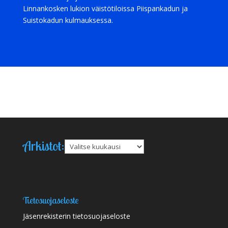
Linnankosken lukion väistötiloissa Piispankadun ja
Suistokadun kulmauksessa.
Arkistot:
Arkistot
Tietosuojaseloste
Jäsenrekisterin tietosuojaseloste