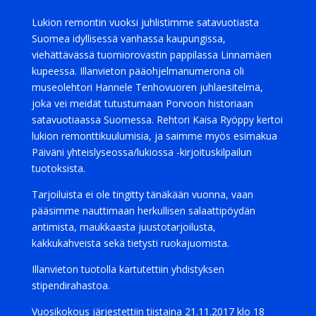
Lukion remontin vuoksi juhlistimme satavuotiasta
Suomea idyllisessä vanhassa kaupungissa,
viehättävässä tuomiorovastin pappilassa Linnamäen
kupeessa. Illanvieton pääohjelmanumerona oli
museolehtori Hannele Tenhovuoren juhlaesitelmä,
joka vei meidät tutustumaan Porvoon historiaan
satavuotiaassa Suomessa. Rehtori Kaisa Ryöppy kertoi
lukion remonttikuulumisia, ja saimme myös esimakua
Päiväni yhteislyseossa/lukiossa -kirjoituskilpailun
tuotoksista.
Tarjoiluista ei ole tingitty tänäkään vuonna, vaan
pääsimme nauttimaan herkullisen salaattipöydän
antimista, maukkaasta juustotarjoilusta,
kakkukahveista sekä tietysti ruokajuomista.
Illanvieton tuotolla kartutettiin yhdistyksen
stipendirahastoa.
Vuosikokous järjestettiin tiistaina 21.11.2017 klo 18