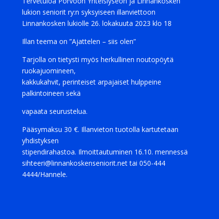
Tervetuloa Porvoon Yhteislyseon ja Linnankosken
lukion seniorit ry:n syksyiseen illanviettoon
Linnankosken lukiolle 26. lokakuuta 2023 klo 18
Illan teema on ”Ajattelen – siis olen”
Tarjolla on tietysti myös herkullinen noutopöytä
ruokajuomineen,
kakkukahvit, perinteiset arpajaiset hulppeine
palkintoineen sekä
vapaata seurustelua.
Pääsymaksu 30 €. Illanvieton tuotolla kartutetaan
yhdistyksen
stipendirahastoa. Ilmoittautuminen 16.10. mennessä
sihteeri@linnankoskenseniorit.net tai 050-444
4444/Hannele.