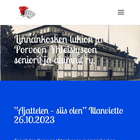
Linnankosken lukion ja
Porvoon Yhteislyseon
seniorit ja alumnit ry.
”Ajattelen – siis olen” Illanvietto
26.10.2023