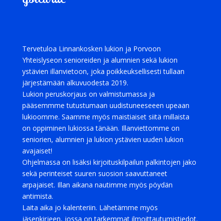
Tervetuloa Linnankosken lukion ja Porvoon
Yhteislyseon senioreiden ja alumnien sekä lukion
ystävien illanvietoon, joka poikkeuksellisesti tullaan
järjestämään alkuvuodesta 2019.
Lukion peruskorjaus on valmistumassa ja
pääsemmme tutustumaan uudistuneeseeen upeaan
lukioomme. Saamme myös maistiaiset siitä millaista
on oppiminen lukiossa tänään. Illanviettomme on
seniorien, alumnien ja lukion ystävien uuden lukion
avajaiset!
Ohjelmassa on lisäksi kirjoituskilpailun palkintojen jako
sekä perinteiset suuren suosion saavuttaneet
arpajaiset. Illan aikana nautimme myös pöydän
antimista.
Laita aika jo kalenteriin. Lähetämme myös
jäsenkirjeen, jossa on tarkemmat ilmoittautumistiedot.