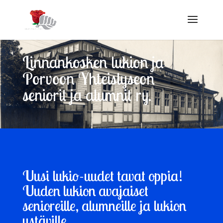
Linnankosken lukion ja
Porvoon Yhteislyseon
seniorit ja alumnit ry.
Uusi lukio-uudet tavat oppia!
Uuden lukion avajaiset
senioreille, alumneille ja lukion
ystäville