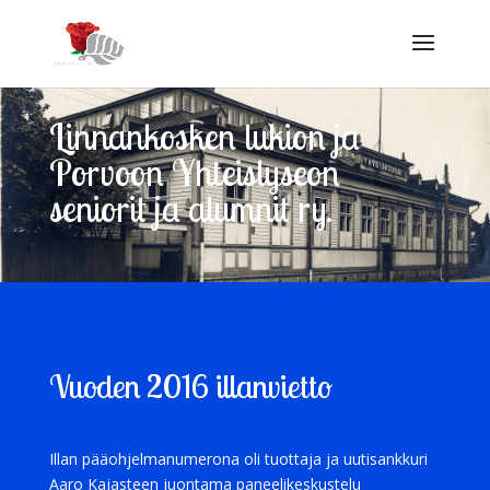
Linnankosken lukion ja
Porvoon Yhteislyseon
seniorit ja alumnit ry.
Vuoden 2016 illanvietto
Illan pääohjelmanumerona oli tuottaja ja uutisankkuri
Aaro Kajasteen juontama paneelikeskustelu