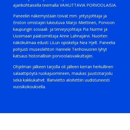
ajankohtaisella teemalla VAIKUTTAVIA PORVOOLAISIA.
Paneeliin näkemystään toivat mm. yritysjohtaja ja
Enston omistajiin lukeutuva Marjo Miettinen, Porvoon
kaupungin sosiaali- ja terveysjohtaja Pia Nurme ja
Uusimaan päätoimittaja Anne Lahnajärvi. Nuorten
näkökulmaa edusti LiLun opiskelija Nea Hjelt. Paneelia
pohjusti museolehtori Hannele Tenhovuoren lyhyt
katsaus historiallisiin porvoolaisvaikuttajiin.
Ohjelman jälkeen tarjolla oli jälleen kerran herkullinen
salaattipöytä ruokajuomineen, maukas juustotarjoilu
sekä kakkukahvit. Illanvietto aloitettiin uudistuneesti
vuosikokouksella.