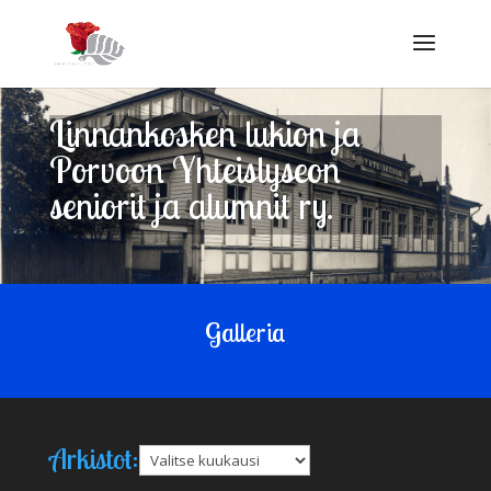
Linnankosken lukion ja
Porvoon Yhteislyseon
seniorit ja alumnit ry.
Galleria
Arkistot:
Arkistot