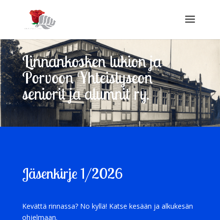
Linnankosken lukion ja
Porvoon Yhteislyseon
seniorit ja alumnit ry.
Jäsenkirje 1/2026
Kevättä rinnassa? No kyllä! Katse kesään ja alkukesän
ohjelmaan.