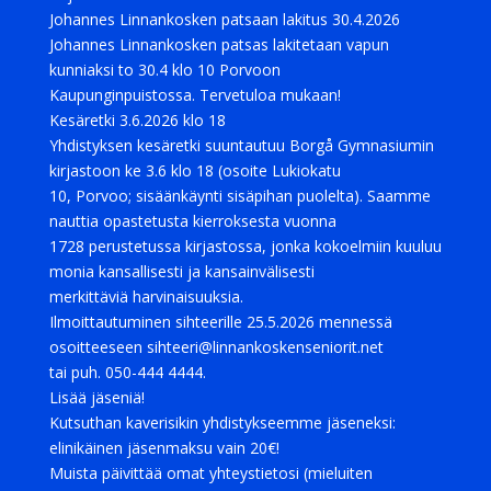
Johannes Linnankosken patsaan lakitus 30.4.2026
Johannes Linnankosken patsas lakitetaan vapun
kunniaksi to 30.4 klo 10 Porvoon
Kaupunginpuistossa. Tervetuloa mukaan!
Kesäretki 3.6.2026 klo 18
Yhdistyksen kesäretki suuntautuu Borgå Gymnasiumin
kirjastoon ke 3.6 klo 18 (osoite Lukiokatu
10, Porvoo; sisäänkäynti sisäpihan puolelta). Saamme
nauttia opastetusta kierroksesta vuonna
1728 perustetussa kirjastossa, jonka kokoelmiin kuuluu
monia kansallisesti ja kansainvälisesti
merkittäviä harvinaisuuksia.
Ilmoittautuminen sihteerille 25.5.2026 mennessä
osoitteeseen sihteeri@linnankoskenseniorit.net
tai puh. 050-444 4444.
Lisää jäseniä!
Kutsuthan kaverisikin yhdistykseemme jäseneksi:
elinikäinen jäsenmaksu vain 20€!
Muista päivittää omat yhteystietosi (mieluiten