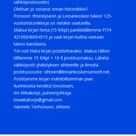
sähköpostiosoite)
Olethan jo ostanut oman historiikkisi?
Porvoon Yhteislyseon ja Linnankosken lukion 125-
vuotishistoriikkejä on vieläkin saatavilla.
Maksa kirjan hinta (15 €/kpl) pankkitilillemme FI74
42100040004515 ja saat kirjan kuittia vastaan
lukion kansliasta.
TAI voit tilata kirjan postitettavaksi. Maksa tällöin
tilillemme 15 €/kpl + 10 € postitusmaksu. Lähetä
sähköposti yhdistyksen sihteerille ja ilmoita
postitusosoite: sihteeri@linnankoskenseniorit.net.
Postitamme kirjan mahdollisimman pian.
Aurinkoista kevättä toivottaen,
Iris Wiitakorpi, puheenjohtaja
iriswiitakorpi@gmail.com
Hannele Tenhovuori, sihteeri