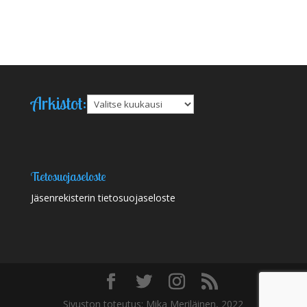
Arkistot:
Arkistot
Tietosuojaseloste
Jäsenrekisterin tietosuojaseloste
Sivuston toteutus: Mika Meriläinen, 2022