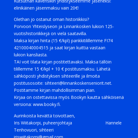
Kutsuthan kaverisikin yhdistykseemme jäseneksi:
elinikäinen jäsenmaksu vain 20€!
Olethan jo ostanut oman historiikkisi?
Porvoon Yhteislyseon ja Linnankosken lukion 125-
vuotishistoriikkejä on vielä saatavilla.
Maksa kirjan hinta (15 €/kpl) pankkitilillemme FI74
42100040004515 ja saat kirjan kuittia vastaan
lukion kansliasta.
TAI voit tilata kirjan postitettavaksi. Maksa tällöin
tilillemme 15 €/kpl + 10 € postitusmaksu. Lähetä
sähköposti yhdistyksen sihteerille ja ilmoita
postitusosoite: sihteeri@linnankoskenseniorit.net.
Postitamme kirjan mahdollisimman pian.
Kirjaa on ostettavissa myös Bookyn kautta sähköisenä
versiona: www.booky.fi.
Aurinkoista kevättä toivottaen,
Iris Wiitakorpi, puheenjohtaja Hannele
Tenhovuori, sihteeri
iriswiitakorpi@gmail.com