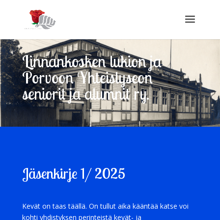
Linnankosken lukion ja
Porvoon Yhteislyseon
seniorit ja alumnit ry.
Jäsenkirje 1/ 2025
Kevät on taas täällä. On tullut aika kääntää katse voi
kohti yhdistyksen perinteistä kevät- ja