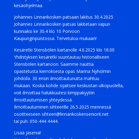
kesäohjelmaa.
Johannes Linnankosken patsaan lakitus 30.4.2025
Johannes Linnankosken patsas lakitetaan vapun
kunniaksi ke 30.4 klo 10 Porvoon
Kaupunginpuistossa. Tervetuloa mukaan!
Kesäretki Stensbölen kartanolle 4.6.2025 klo 18.00
Yhdistyksen kesäretki suuntautuu historialliseen
Stensbölen kartanoon. Saamme nauttia
opastetusta kierroksesta opas Marina Nyholmin
johdolla. 30 ensin ilmoittautunutta mahtuu
mukaan. Koska kohde sijaitsee keskustan ulkopuolella,
voit ilmoittaa halukkuutesi kimppakyytiin
ilmoittautumisen yhteydessä.
Ilmoittautuminen sihteerille 26.5.2025 mennessä
osoitteeseen sihteeri@linnankoskenseniorit.net
tai puh. 050-444 4444.
Lisää jäseniä!