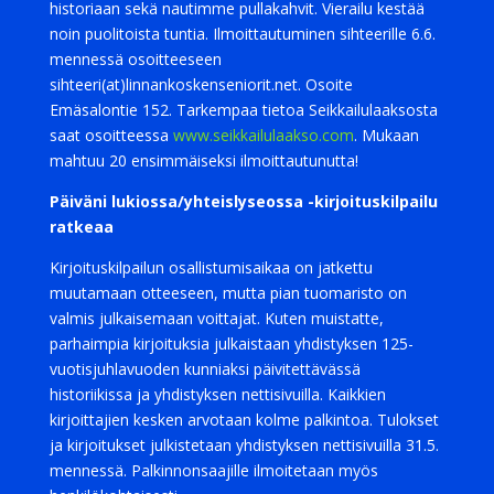
historiaan sekä nautimme pullakahvit. Vierailu kestää
noin puolitoista tuntia. Ilmoittautuminen sihteerille 6.6.
mennessä osoitteeseen
sihteeri(at)linnankoskenseniorit.net. Osoite
Emäsalontie 152. Tarkempaa tietoa Seikkailulaaksosta
saat osoitteessa
www.seikkailulaakso.com
. Mukaan
mahtuu 20 ensimmäiseksi ilmoittautunutta!
Päiväni lukiossa/yhteislyseossa -kirjoituskilpailu
ratkeaa
Kirjoituskilpailun osallistumisaikaa on jatkettu
muutamaan otteeseen, mutta pian tuomaristo on
valmis julkaisemaan voittajat. Kuten muistatte,
parhaimpia kirjoituksia julkaistaan yhdistyksen 125-
vuotisjuhlavuoden kunniaksi päivitettävässä
historiikissa ja yhdistyksen nettisivuilla. Kaikkien
kirjoittajien kesken arvotaan kolme palkintoa. Tulokset
ja kirjoitukset julkistetaan yhdistyksen nettisivuilla 31.5.
mennessä. Palkinnonsaajille ilmoitetaan myös