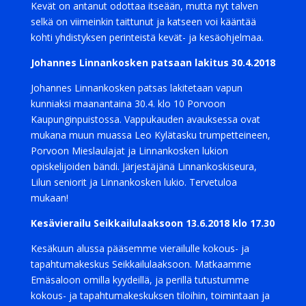
Kevät on antanut odottaa itseään, mutta nyt talven
selkä on viimeinkin taittunut ja katseen voi kääntää
kohti yhdistyksen perinteistä kevät- ja kesäohjelmaa.
Johannes Linnankosken patsaan lakitus 30.4.2018
Johannes Linnankosken patsas lakitetaan vapun
kunniaksi maanantaina 30.4. klo 10 Porvoon
Kaupunginpuistossa. Vappukauden avauksessa ovat
mukana muun muassa Leo Kylätasku trumpetteineen,
Porvoon Mieslaulajat ja Linnankosken lukion
opiskelijoiden bändi. Järjestäjänä Linnankoskiseura,
Lilun seniorit ja Linnankosken lukio. Tervetuloa
mukaan!
Kesävierailu Seikkailulaaksoon 13.6.2018 klo 17.30
Kesäkuun alussa pääsemme vierailulle kokous- ja
tapahtumakeskus Seikkailulaaksoon. Matkaamme
Emäsaloon omilla kyydeillä, ja perillä tutustumme
kokous- ja tapahtumakeskuksen tiloihin, toimintaan ja