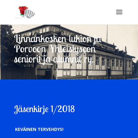
Linnankosken lukion ja
Porvoon Yhteislyseon
seniorit ja alumnit ry.
Jäsenkirje 1/2018
KEVÄINEN TERVEHDYS!