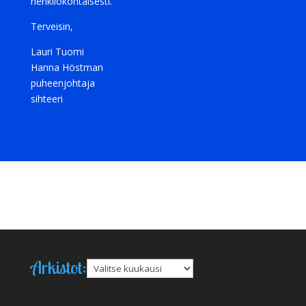
henkilökohtaisesti.
Terveisin,
Lauri Tuomi
Hanna Höstman
puheenjohtaja
sihteeri
Arkistot:
Arkistot