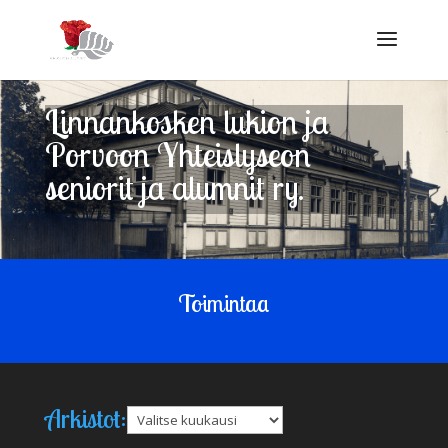
Linnankosken lukion ja
Porvoon Yhteislyseon
seniorit ja alumnit ry.
Toimintaa
Arkistot:
Arkistot