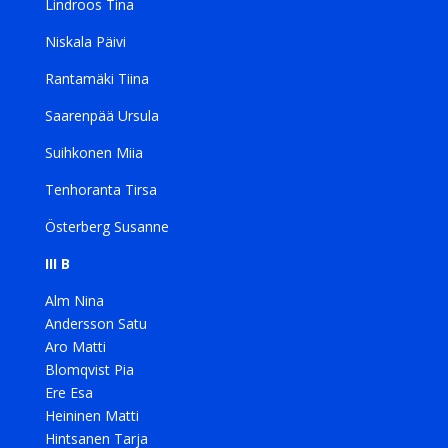
Lindroos Tina
Niskala Päivi
Rantamäki Tiina
Saarenpää Ursula
Suihkonen Miia
Tenhoranta Tirsa
Österberg Susanne
III B
Alm Nina
Andersson Satu
Aro Matti
Blomqvist Pia
Ere Esa
Heininen Matti
Hintsanen Tarja