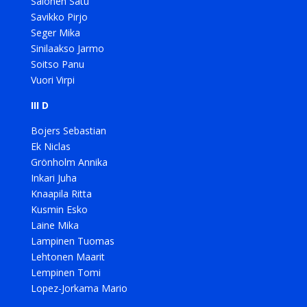
Salonen Satu
Savikko Pirjo
Seger Mika
Sinilaakso Jarmo
Soitso Panu
Vuori Virpi
III D
Bojers Sebastian
Ek Niclas
Grönholm Annika
Inkari Juha
Knaapila Ritta
Kusmin Esko
Laine Mika
Lampinen Tuomas
Lehtonen Maarit
Lempinen Tomi
Lopez-Jorkama Mario