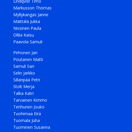
Lindqvist Timo
Markusson Thomas
Myllykangas Janne
Mäittälä Jukka
Nissinen Paula
Ollila Kaisu
Paavola Samuli
Pirhonen Jari
Poutanen Matti
Samuli Sari
Selin Jarkko
Sillanpää Petri
Stolt Merja
Talka Katri
Tarvainen Kimmo
Tenhunen Jouko
Tuohimaa Eira
Tuomala Juha
Tuominen Susanna