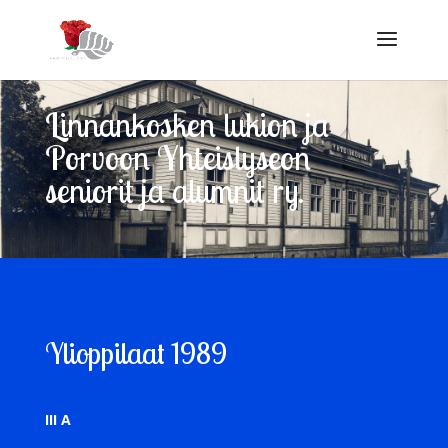
Linnankosken lukion ja
Porvoon Yhteislyseon
seniorit ja alumnit ry.
Ylioppilaat 1989
III A