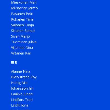
Mieskonen Mari
Mustonen Jarmo
Pasanen Petri
Ruhanen Tiina
Salonen Tunja
Siltanen Samuli
Siven Marjo
Tuominen Jukka
Viljamaa Nina
Virtanen Kari
III E
Alanne Nina
Biörkstrand Roy
Hurtig Mia
Johansson Jari
Laakko Juhani
Lindfors Tom
Lindh llona