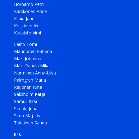
Hornamo Petri
Karkkonen Anne
Kilpiä Jani
Koskinen Aki
Kuusisto Virpi
Laiho Tomi
Mannonen Katriina
Mäki Johanna
Mäki-Panula Mika
Nurminen Anna-Liisa
Palmgren Maria
Reijonen Nina
Saksholm Katja
Samuli Kirsi
Simola Juha
Siren Maj-Lis
Tukiainen Sanna
III C