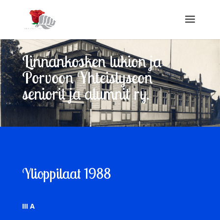
Linnankosken lukion ja
Porvoon Yhteislyseon
seniorit ja alumnit ry.
Ylioppilaat 1988
III A