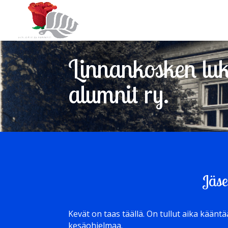
Linnankosken luki
alumnit ry.
Jäse
Kevät on taas täällä. On tullut aika kääntä
kesäohjelmaa.