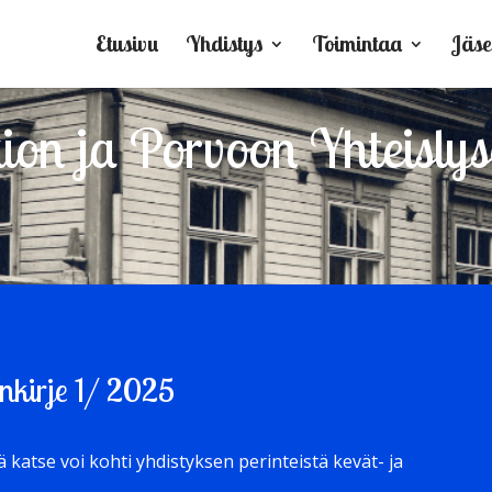
Etusivu
Yhdistys
Toimintaa
Jäse
on ja Porvoon Yhteislyse
nkirje 1/ 2025
ä katse voi kohti yhdistyksen perinteistä kevät- ja