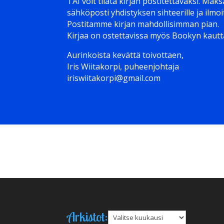
TAI voit tilata kirjan postitettavaksi. Mak
sähköposti yhdistyksen sihteerille ja ilmo
Postitamme kirjan mahdollisimman pian.
Kirjaa on ostettavissa myös Bookyn kautt
Aurinkoista kevättä toivottaen,
Iris Wiitakorpi, puheenjohtaja Ha
iriswiitakorpi@gmail.com
Arkistot:
Arkistot