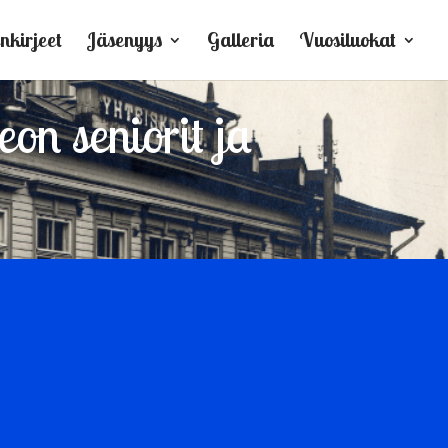
nkirjeet
Jäsenyys
Galleria
Vuosiluokat
on seniorit ja