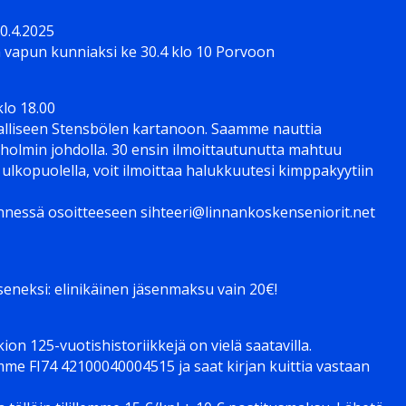
0.4.2025
 vapun kunniaksi ke 30.4 klo 10 Porvoon
!
klo 18.00
ialliseen Stensbölen kartanoon. Saamme nauttia
holmin johdolla. 30 ensin ilmoittautunutta mahtuu
lkopuolella, voit ilmoittaa halukkuutesi kimppakyytiin
ennessä osoitteeseen sihteeri@linnankoskenseniorit.net
eneksi: elinikäinen jäsenmaksu vain 20€!
on 125-vuotishistoriikkejä on vielä saatavilla.
emme FI74 42100040004515 ja saat kirjan kuittia vastaan