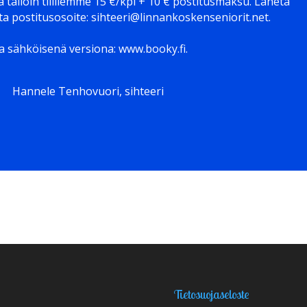
sa tällöin tilillemme 15 €/kpl + 10 € postitusmaksu. Lähetä
ita postitusosoite: sihteeri@linnankoskenseniorit.net.
a sähköisenä versiona: www.booky.fi.
nnele Tenhovuori, sihteeri
Tietosuojaseloste