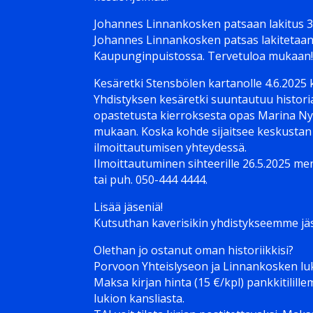
Johannes Linnankosken patsaan lakitus 3
Johannes Linnankosken patsas lakitetaan
Kaupunginpuistossa. Tervetuloa mukaan
Kesäretki Stensbölen kartanolle 4.6.2025 
Yhdistyksen kesäretki suuntautuu histor
opastetusta kierroksesta opas Marina Ny
mukaan. Koska kohde sijaitsee keskustan u
ilmoittautumisen yhteydessä.
Ilmoittautuminen sihteerille 26.5.2025 m
tai puh. 050-444 4444.
Lisää jäseniä!
Kutsuthan kaverisikin yhdistykseemme jäs
Olethan jo ostanut oman historiikkisi?
Porvoon Yhteislyseon ja Linnankosken luki
Maksa kirjan hinta (15 €/kpl) pankkitilill
lukion kansliasta.