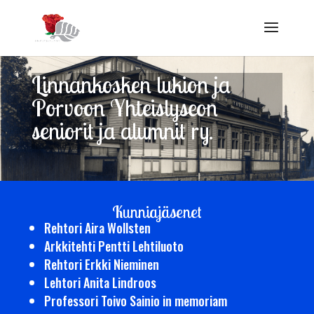
Linnankosken lukion ja
Porvoon Yhteislyseon
seniorit ja alumnit ry.
Kunniajäsenet
Rehtori Aira Wollsten
Arkkitehti Pentti Lehtiluoto
Rehtori Erkki Nieminen
Lehtori Anita Lindroos
Professori Toivo Sainio in memoriam