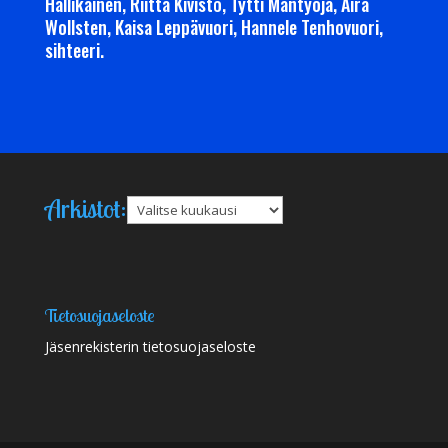
Hallikainen, Riitta Kivistö, Tytti Mäntyoja, Aira
Wollsten, Kaisa Leppävuori, Hannele Tenhovuori,
sihteeri.
Arkistot:
Arkistot
Tietosuojaseloste
Jäsenrekisterin tietosuojaseloste