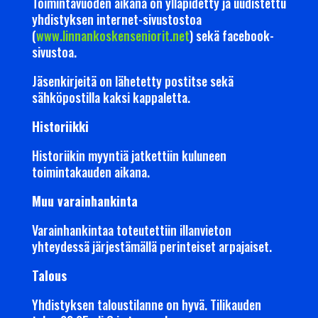
Toimintavuoden aikana on ylläpidetty ja uudistettu
yhdistyksen internet-sivustostoa
(
www.linnankoskenseniorit.net
) sekä facebook-
sivustoa.
Jäsenkirjeitä on lähetetty postitse sekä
sähköpostilla kaksi kappaletta.
Historiikki
Historiikin myyntiä jatkettiin kuluneen
toimintakauden aikana.
Muu varainhankinta
Varainhankintaa toteutettiin illanvieton
yhteydessä järjestämällä perinteiset arpajaiset.
Talous
Yhdistyksen taloustilanne on hyvä. Tilikauden