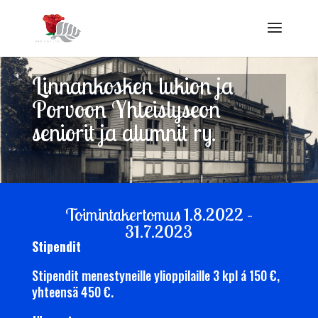
Linnankosken lukion ja
Porvoon Yhteislyseon
seniorit ja alumnit ry.
Toimintakertomus 1.8.2022 –
31.7.2023
Stipendit
Stipendit menestyneille ylioppilaille 3 kpl á 150 €,
yhteensä 450 €.