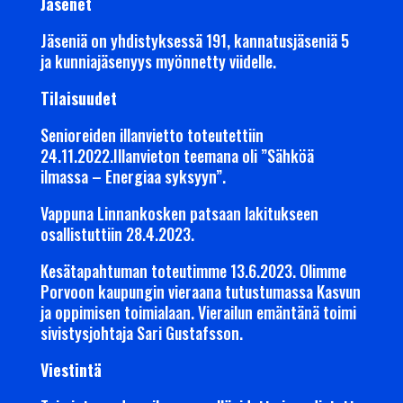
Jäsenet
Jäseniä on yhdistyksessä 191, kannatusjäseniä 5
ja kunniajäsenyys myönnetty viidelle.
Tilaisuudet
Senioreiden illanvietto toteutettiin
24.11.2022.Illanvieton teemana oli ”Sähköä
ilmassa – Energiaa syksyyn”.
Vappuna Linnankosken patsaan lakitukseen
osallistuttiin 28.4.2023.
Kesätapahtuman toteutimme 13.6.2023. Olimme
Porvoon kaupungin vieraana tutustumassa Kasvun
ja oppimisen toimialaan. Vierailun emäntänä toimi
sivistysjohtaja Sari Gustafsson.
Viestintä