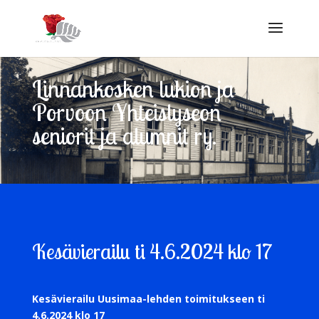
Linnankosken lukion ja
Porvoon Yhteislyseon
seniorit ja alumnit ry.
Kesävierailu ti 4.6.2024 klo 17
Kesävierailu Uusimaa-lehden toimitukseen ti
4.6.2024 klo 17