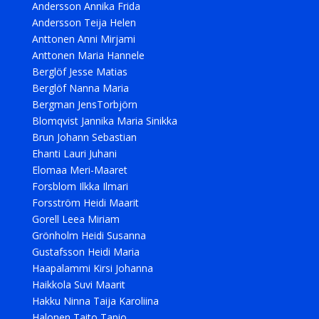
Andersson Annika Frida
Andersson Teija Helen
Anttonen Anni Mirjami
Anttonen Maria Hannele
Berglöf Jesse Matias
Berglöf Nanna Maria
Bergman JensTorbjörn
Blomqvist Jannika Maria Sinikka
Brun Johann Sebastian
Ehanti Lauri Juhani
Elomaa Meri-Maaret
Forsblom Ilkka Ilmari
Forsström Heidi Maarit
Gorell Leea Miriam
Grönholm Heidi Susanna
Gustafsson Heidi Maria
Haapalammi Kirsi Johanna
Haikkola Suvi Maarit
Hakku Ninna Taija Karoliina
Halonen Taito Tapio