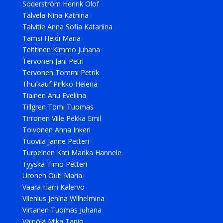
Söderström Henrik Olof
Talvela Nina Katriina
Talvitie Anna Sofia Katariina
Tamsi Heidi Maria
Teittinen Kimmo Juhana
Tervonen Jani Petri
Tervonen Tommi Petrik
Thürkauf Pirkko Helena
Tiainen Anu Eveliina
Tillgren Tomi Tuomas
Tirronen Ville Pekka Emil
Toivonen Anna Inkeri
Tuovila Janne Petteri
Turpeinen Kati Marika Hannele
Tyyskä Timo Petteri
Uronen Outi Maria
Vaara Harri Kalervo
Vilenius Jenina Wilhelmina
Virtanen Tuomas Juhana
Väinölä Mika Tapio