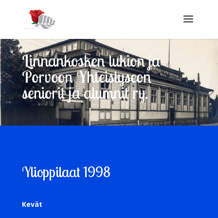
Linnankosken lukion ja
Porvoon Yhteislyseon
seniorit ja alumnit ry.
Ylioppilaat 1998
Kevät