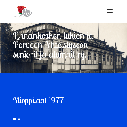
Linnankosken lukion ja
Porvoon Yhteislyseon
seniorit ja alumnit ry.
Ylioppilaat 1977
III A