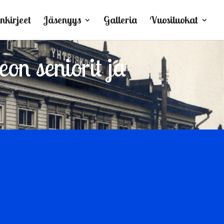
nkirjeet
Jäsenyys
Galleria
Vuosiluokat
on seniorit ja