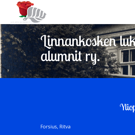
Linnankosken luki
alumnit ry.
Ylio
Forsius, Ritva