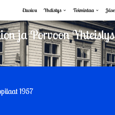
Etusivu
Yhdistys
Toimintaa
Jäse
on ja Porvoon Yhteislyse
ppilaat 1957